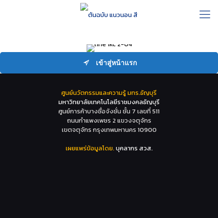
เข้าสู่หน้าแรก
ศูนย์นวัตกรรมและความรู้ มทร.ธัญบุรี
มหาวิทยาลัยเทคโนโลยีราชมงคลธัญบุรี
ศูนย์การค้าบางซื่อจังชั่น ชั้น 7 เลขที่ 511
ถนนกำแพงเพชร 2 แขวงจตุจักร
เขตจตุจักร กรุงเทพมหานคร 10900
เผยแพร่ข้อมูลโดย.
บุคลากร สวส.